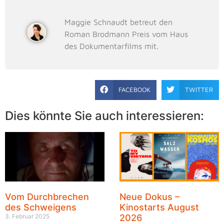
Maggie Schnaudt betreut den
Roman Brodmann Preis vom Haus
des Dokumentarfilms mit.
FACEBOOK
TWITTER
Dies könnte Sie auch interessieren:
Vom Durchbrechen
Neue Dokus –
des Schweigens
Kinostarts August
3. Februar 2025
2026