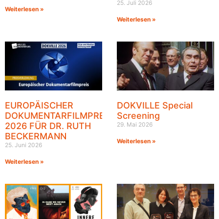
25. Juli 2026
Weiterlesen »
Weiterlesen »
EUROPÄISCHER
DOKVILLE Special
DOKUMENTARFILMPREIS
Screening
2026 FÜR DR. RUTH
29. Mai 2026
BECKERMANN
Weiterlesen »
25. Juni 2026
Weiterlesen »