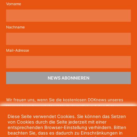
Vorname
Nachname
Mail-Adresse
NEWS ABONNIEREN
Wir freuen uns, wenn Sie die kostenlosen DOKnews unseres
Hauses beziehen möchten! Nach dem Klick auf den Button
schicken wir Ihnen eine E-Mail mit einem Link zur Bestätigung,
Diese Seite verwendet Cookies. Sie können das Setzen
um die Newsletter-Anmeldung abzuschließen. Wenn Sie unsere
von Cookies durch die Seite jederzeit mit einer
Gratis-News irgendwann nicht mehr erhalten wollen, können
entsprechenden Browser-Einstellung verhindern. Bitten
beachten Sie, dass es dadurch zu Einschränkungen in
Sie
sich jederzeit einfach wieder abmelden.