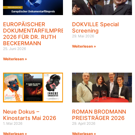
EUROPÄISCHER
DOKVILLE Special
DOKUMENTARFILMPREIS
Screening
2026 FÜR DR. RUTH
29. Mai 2026
BECKERMANN
Weiterlesen »
25. Juni 2026
Weiterlesen »
Neue Dokus –
ROMAN BRODMANN
Kinostarts Mai 2026
PREISTRÄGER 2026
1. Mai 2026
29. April 2026
Weiterlesen »
Weiterlesen »