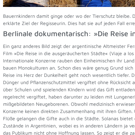
Bauernkindern damit ginge oder wo der Tierschutz bleibe. D
erklärte Ziel der Regisseurin. Dies hat sie auf jeden Fall e
Berlinale dokumentarisch: »Die Reise i
Ein ganz anderes Bild zeigt der argentinische Altmeister Fe
Film »Die Reise in die ausgeräucherten Städte« (Viaje a los
Internationale Konzerne rauben den Einheimischen ihr Land
bauen Monokulturen an. Schon dies wäre genug Grund sich 
Reise ins Herz der Dunkelheit geht noch wesentlich tiefer.
Dünger und Pflanzenschutzmittel vergiftet ohne Rücksicht au
über Schulen und spielenden KIndern wird das Gift entlad
regelrecht vergiftet, haben darunter zu leiden mit Lungene
mißgebildeten Neugeborenen. Obwohl medizinisch erwiesen,
Konzerne keinen direkten Zusammenhang mit ihren Giften. 
Flüße gelangen die Gifte auch in die Städte. Solanas bietet
Zustände in Argentinien, wobei es in anderen Ländern ja ver
das Publikum nicht ohne Hoffnung lassen. So zeigt er die 