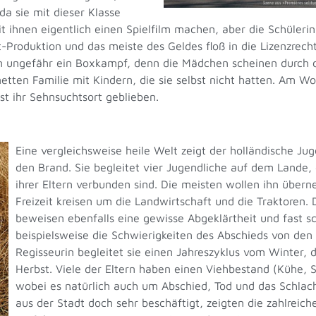
da sie mit dieser Klasse
it ihnen eigentlich einen Spielfilm machen, aber die Schüleri
roduktion und das meiste des Geldes floß in die Lizenzrecht
on ungefähr ein Boxkampf, denn die Mädchen scheinen durch d
etten Familie mit Kindern, die sie selbst nicht hatten. Am W
st ihr Sehnsuchtsort geblieben.
Eine vergleichsweise heile Welt zeigt der holländische Ju
den Brand. Sie begleitet vier Jugendliche auf dem Lande,
ihrer Eltern verbunden sind. Die meisten wollen ihn überne
Freizeit kreisen um die Landwirtschaft und die Traktoren.
beweisen ebenfalls eine gewisse Abgeklärtheit und fast s
beispielsweise die Schwierigkeiten des Abschieds von den
Regisseurin begleitet sie einen Jahreszyklus vom Winter, 
Herbst. Viele der Eltern haben einen Viehbestand (Kühe, 
wobei es natürlich auch um Abschied, Tod und das Schlach
aus der Stadt doch sehr beschäftigt, zeigten die zahlreic