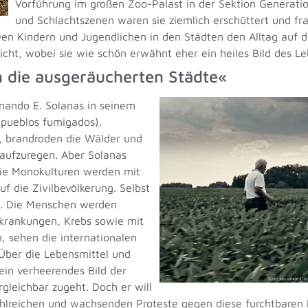
Vorführung im großen Zoo-Palast in der Sektion Generati
und Schlachtszenen waren sie ziemlich erschüttert und fr
en Kindern und Jugendlichen in den Städten den Alltag auf d
rreicht, wobei sie wie schön erwähnt eher ein heiles Bild des 
n die ausgeräucherten Städte«
rnando E. Solanas in seinem
 pueblos fumigados).
, brandroden die Wälder und
aufzuregen. Aber Solanas
 Die Monokulturen werden mit
f die Zivilbevölkerung. Selbst
en. Die Menschen werden
rkrankungen, Krebs sowie mit
 sehen die internationalen
Über die Lebensmittel und
 ein verheerendes Bild der
gleichbar zugeht. Doch er will
zahlreichen und wachsenden Proteste gegen diese furchtbaren