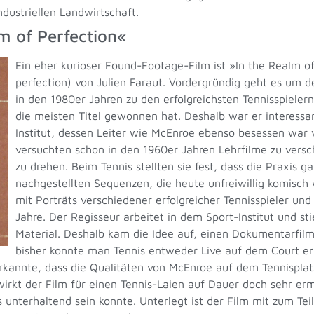
ndustriellen Landwirtschaft.
m of Perfection«
Ein eher kurioser Found-Footage-Film ist »In the Realm of
perfection) von Julien Faraut. Vordergründig geht es um 
in den 1980er Jahren zu den erfolgreichsten Tennisspieler
die meisten Titel gewonnen hat. Deshalb war er interessan
Institut, dessen Leiter wie McEnroe ebenso besessen war v
versuchten schon in den 1960er Jahren Lehrfilme zu vers
zu drehen. Beim Tennis stellten sie fest, dass die Praxis g
nachgestellten Sequenzen, die heute unfreiwillig komisch 
mit Porträts verschiedener erfolgreicher Tennisspieler un
Jahre. Der Regisseur arbeitet in dem Sport-Institut und st
Material. Deshalb kam die Idee auf, einen Dokumentarfilm
bisher konnte man Tennis entweder Live auf dem Court er
kannte, dass die Qualitäten von McEnroe auf dem Tennisplatz
irkt der Film für einen Tennis-Laien auf Dauer doch sehr er
unterhaltend sein konnte. Unterlegt ist der Film mit zum Tei