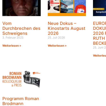
Vom
Neue Dokus –
EURO
Durchbrechen des
Kinostarts August
DOKU
Schweigens
2026
2026 
3. Februar 2025
25. Juli 2026
RUTH
BECK
Weiterlesen »
Weiterlesen »
25. Juni 
Weiterle
Programm Roman
Brodmann