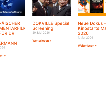
PÄISCHER
DOKVILLE Special
Neue Dokus 
MENTARFILMPREIS
Screening
Kinostarts Ma
FÜR DR.
29. Mai 2026
2026
1. Mai 2026
Weiterlesen »
ERMANN
Weiterlesen »
2026
sen »