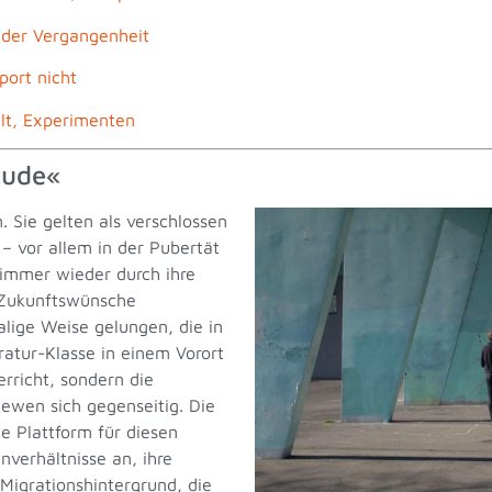
 der Vergangenheit
port nicht
alt, Experimenten
tude«
 Sie gelten als verschlossen
– vor allem in der Pubertät
 immer wieder durch ihre
d Zukunftswünsche
alige Weise gelungen, die in
ratur-Klasse in einem Vorort
erricht, sondern die
iewen sich gegenseitig. Die
e Plattform für diesen
nverhältnisse an, ihre
Migrationshintergrund, die