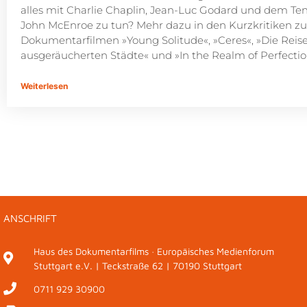
alles mit Charlie Chaplin, Jean-Luc Godard und dem Ten
John McEnroe zu tun? Mehr dazu in den Kurzkritiken z
Dokumentarfilmen »Young Solitude«, »Ceres«, »Die Reise
ausgeräucherten Städte« und »In the Realm of Perfectio
Weiterlesen
ANSCHRIFT
Haus des Dokumentarfilms · Europäisches Medienforum
Stuttgart e.V. | Teckstraße 62 | 70190 Stuttgart
0711 929 30900