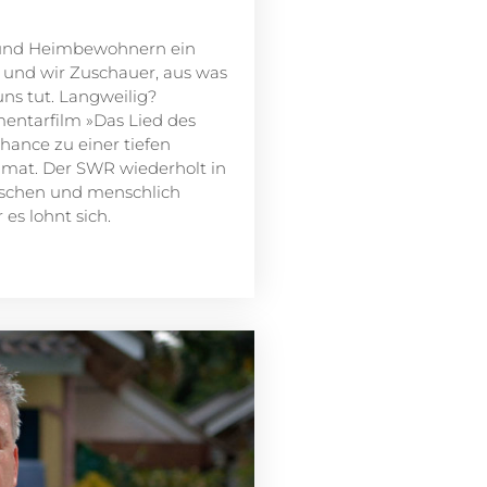
n und Heimbewohnern ein
 und wir Zuschauer, aus was
s tut. Langweilig?
ntarfilm »Das Lied des
hance zu einer tiefen
eimat. Der SWR wiederholt in
ischen und menschlich
es lohnt sich.