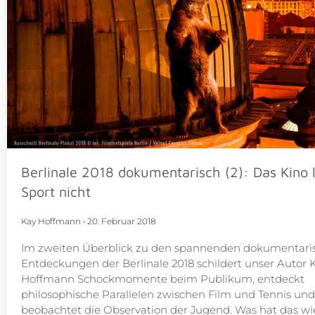
Berlinale 2018 dokumentarisch (2): Das Kino l
Sport nicht
Kay Hoffmann
20. Februar 2018
Im zweiten Überblick zu den spannenden dokumentari
Entdeckungen der Berlinale 2018 schildert unser Autor 
Hoffmann Schockmomente beim Publikum, entdeckt
philosophische Parallelen zwischen Film und Tennis und
beobachtet die Observation der Jugend. Was hat das 