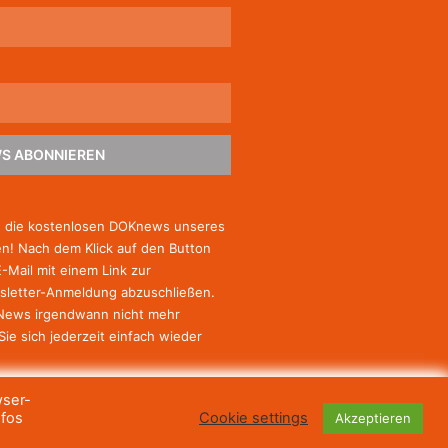
S ABONNIEREN
e die kostenlosen DOKnews unseres
! Nach dem Klick auf den Button
E-Mail mit einem Link zur
sletter-Anmeldung abzuschließen.
-News irgendwann nicht mehr
Sie
sich jederzeit einfach wieder
wser-
nfos
Cookie settings
Akzeptieren
© Haus des Dokumentarfilms, 2023