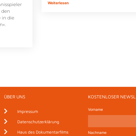
Weiterlesen
nisspieler
u den
 in die
n«.
ÜBER UNS
KOSTENLOSER NEWSL
Vorname
Impressum
Datenschutzerklärung
Haus des Dokumentarfilms
Nachname