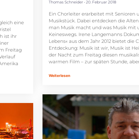
Thomas Schneider
20. Februar 2018
Ein Chorleiter erarbeitet mit Seniore
Musikstück. Dabei entdecken die Alten
leich eine
man Musik macht und was Musik mit un
istel
Keineswegs. Irene Langemanns Dokume
ist ihr
Lebens« aus dem Jahr 2012 bietet die C
iner
Entdeckung: Musik ist wir, Musik ist H
um Freitag
der Nacht zum Freitag diesen musikal
Verlauf
warmen Film – zur späten Stunde, aber 
 Amerika
Weiterlesen