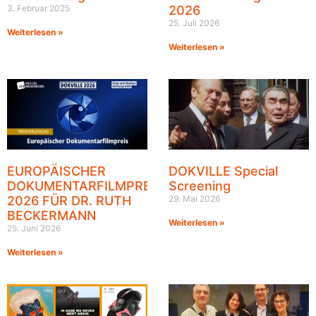
3. Februar 2025
2026
25. Juli 2026
Weiterlesen »
Weiterlesen »
EUROPÄISCHER
DOKVILLE Special
DOKUMENTARFILMPREIS
Screening
2026 FÜR DR. RUTH
29. Mai 2026
BECKERMANN
Weiterlesen »
25. Juni 2026
Weiterlesen »