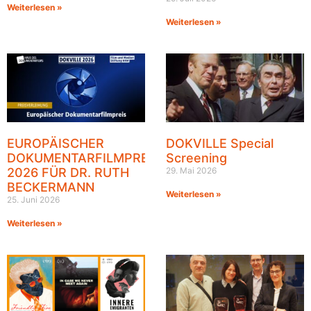
Weiterlesen »
Weiterlesen »
EUROPÄISCHER
DOKVILLE Special
DOKUMENTARFILMPREIS
Screening
2026 FÜR DR. RUTH
29. Mai 2026
BECKERMANN
Weiterlesen »
25. Juni 2026
Weiterlesen »