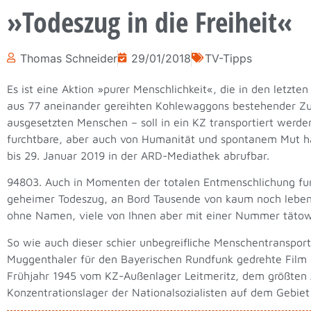
»Todeszug in die Freiheit«
Thomas Schneider
29/01/2018
TV-Tipps
Es ist eine Aktion »purer Menschlichkeit«, die in den letz
aus 77 aneinander gereihten Kohlewaggons bestehender Zug
ausgesetzten Menschen – soll in ein KZ transportiert werde
furchtbare, aber auch von Humanität und spontanem Mut han
bis 29. Januar 2019 in der ARD-Mediathek abrufbar.
94803. Auch in Momenten der totalen Entmenschlichung funk
geheimer Todeszug, an Bord Tausende von kaum noch lebe
ohne Namen, viele von Ihnen aber mit einer Nummer tätowi
So wie auch dieser schier unbegreifliche Menschentransport
Muggenthaler für den Bayerischen Rundfunk gedrehte Film er
Frühjahr 1945 vom KZ-Außenlager Leitmeritz, dem größten
Konzentrationslager der Nationalsozialisten auf dem Gebiet 