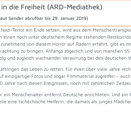
in die Freiheit (ARD-Mediathek)
laut Sender abrufbar bis 29. Januar 2019)
 Nazi-Terror ein Ende setzen, wird aus dem Menschentransport
 einen noch unter deutschem Regime stehenden Restkorridor 
e zunehmend von diesem Horror auf Rädern erfährt, gibt es m
erachtung zu bringen. Anfangs zögerlich und von manchen SS
lg und zugleich wachsender Verwirrung bei den deutschen 
tlingen das Leben zu retten. Für ihren über viele Jahre rech
 einzigartige Fotos und sogar Filmmaterial zugreifen – auch
0 Jahre nach diesen Ereignissen, noch mit zahlreichen Zeitze
ur ein Menschenalter entfernt Deutsche anrichteten. Und ein 
telle eine tschechische Helferin, die damals als junges Mädc