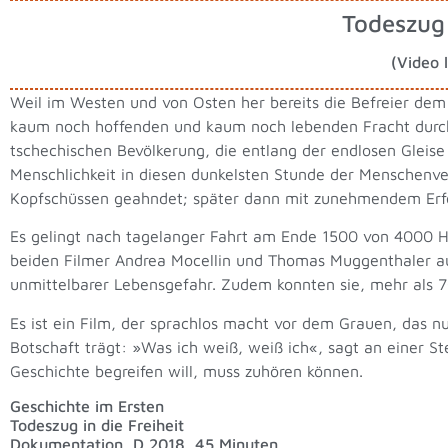
Todeszug 
(Video 
Weil im Westen und von Osten her bereits die Befreier dem
kaum noch hoffenden und kaum noch lebenden Fracht durch
tschechischen Bevölkerung, die entlang der endlosen Gleis
Menschlichkeit in diesen dunkelsten Stunde der Menschenv
Kopfschüssen geahndet; später dann mit zunehmendem Erfo
Es gelingt nach tagelanger Fahrt am Ende 1500 von 4000 Häf
beiden Filmer Andrea Mocellin und Thomas Muggenthaler auf
unmittelbarer Lebensgefahr. Zudem konnten sie, mehr als 7
Es ist ein Film, der sprachlos macht vor dem Grauen, das n
Botschaft trägt: »Was ich weiß, weiß ich«, sagt an einer S
Geschichte begreifen will, muss zuhören können.
Geschichte im Ersten
Todeszug in die Freiheit
Dokumentation, D 2018, 45 Minuten