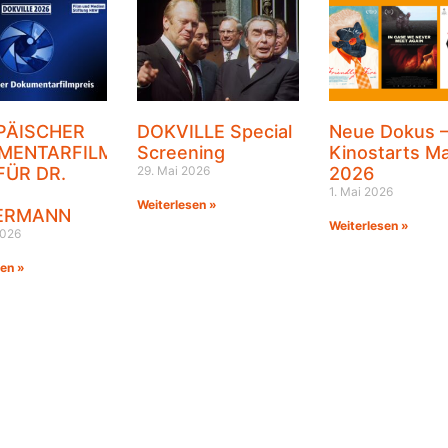
PÄISCHER
DOKVILLE Special
Neue Dokus 
MENTARFILMPREIS
Screening
Kinostarts Ma
FÜR DR.
29. Mai 2026
2026
1. Mai 2026
Weiterlesen »
ERMANN
Weiterlesen »
2026
sen »