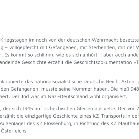
ten Kriegstagen im noch von der deutschen Wehrmacht besetzten
 – vollgepfercht mit Gefangenen, mit Sterbenden, mit der 
n. Es kommt so schlimm, wie es sich anhört – aber auch ander
delnde Geschichte erzählt die Geschichtsdokumentation »Tode
tionierte das nationalsozialistische Deutsche Reich. Akten, 
nden Gefangenen, musste seine Nummer haben. Die hieß 948
ert. Der Tod war im Nazi-Deutschland wohl organisiert.
, der sich 1945 auf tschechischen Gleisen abspielte. Der vo
zählt die einzigartige Geschichte eines KZ-Transports in de
 Außenlager des KZ Flossenbürg, in Richtung des KZ Mautha
Österreichs.