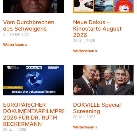
Vom Durchbrechen
Neue Dokus –
des Schweigens
Kinostarts August
3. Februar 2025
2026
25. Juli 2026
Weiterlesen »
Weiterlesen »
EUROPÄISCHER
DOKVILLE Special
DOKUMENTARFILMPREIS
Screening
2026 FÜR DR. RUTH
29. Mai 2026
BECKERMANN
Weiterlesen »
25. Juni 2026