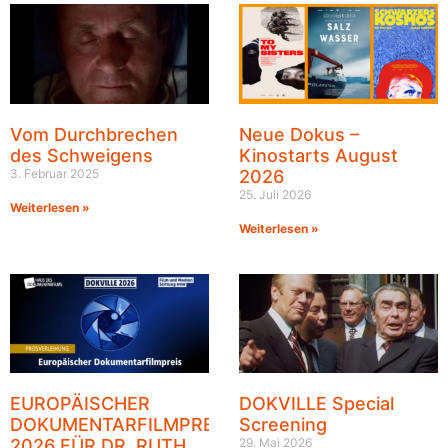
Vom Durchbrechen
Neue Dokus –
des Schweigens
Kinostarts August
3. Februar 2025
2026
25. Juli 2026
Weiterlesen »
Weiterlesen »
EUROPÄISCHER
DOKVILLE Special
DOKUMENTARFILMPREIS
Screening
2026 FÜR DR. RUTH
29. Mai 2026