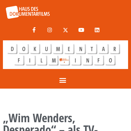
„Wim Wenders,
Desperado“ – als TV-