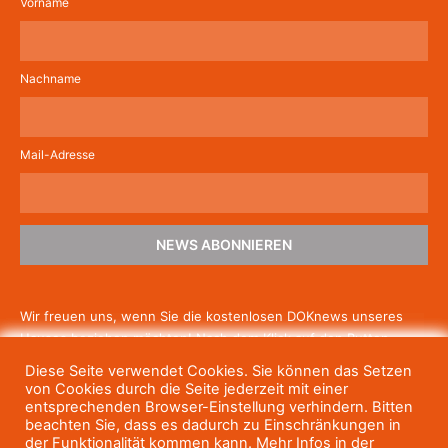
Vorname
Nachname
Mail-Adresse
NEWS ABONNIEREN
Wir freuen uns, wenn Sie die kostenlosen DOKnews unseres
Hauses beziehen möchten! Nach dem Klick auf den Button
schicken wir Ihnen eine E-Mail mit einem Link zur Bestätigung,
Diese Seite verwendet Cookies. Sie können das Setzen
um die Newsletter-Anmeldung abzuschließen. Wenn Sie unsere
von Cookies durch die Seite jederzeit mit einer
Gratis-News irgendwann nicht mehr erhalten wollen, können
entsprechenden Browser-Einstellung verhindern. Bitten
beachten Sie, dass es dadurch zu Einschränkungen in
Sie
sich jederzeit einfach wieder abmelden.
der Funktionalität kommen kann. Mehr Infos in der