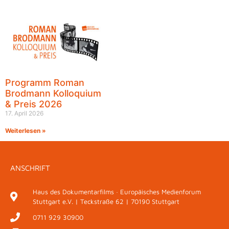
Programm Roman
Brodmann Kolloquium
& Preis 2026
17. April 2026
Weiterlesen »
ANSCHRIFT
Haus des Dokumentarfilms · Europäisches Medienforum
Stuttgart e.V. | Teckstraße 62 | 70190 Stuttgart
0711 929 30900