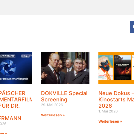
PÄISCHER
DOKVILLE Special
Neue Dokus 
MENTARFILMPREIS
Screening
Kinostarts Ma
FÜR DR.
29. Mai 2026
2026
1. Mai 2026
Weiterlesen »
ERMANN
Weiterlesen »
2026
sen »