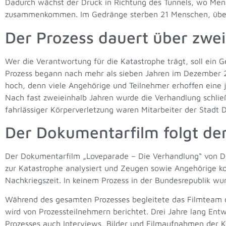
Dadurch wächst der Druck in Richtung des Tunnels, wo Me
zusammenkommen. Im Gedränge sterben 21 Menschen, über 
Der Prozess dauert über zwei
Wer die Verantwortung für die Katastrophe trägt, soll ein G
Prozess begann nach mehr als sieben Jahren im Dezember 
hoch, denn viele Angehörige und Teilnehmer erhoffen eine j
Nach fast zweieinhalb Jahren wurde die Verhandlung schlie
fahrlässiger Körperverletzung waren Mitarbeiter der Stadt 
Der Dokumentarfilm folgt de
Der Dokumentarfilm „Loveparade – Die Verhandlung“ von Dom
zur Katastrophe analysiert und Zeugen sowie Angehörige ko
Nachkriegszeit. In keinem Prozess in der Bundesrepublik wu
Während des gesamten Prozesses begleitete das Filmteam di
wird von Prozessteilnehmern berichtet. Drei Jahre lang En
Prozesses auch Interviews, Bilder und Filmaufnahmen der K