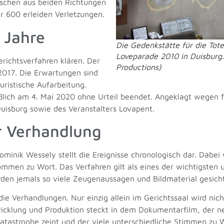
nschen aus beiden Richtungen
600 erleiden Verletzungen.
 Jahre
Die Gedenkstätte für die Tot
Loveparade 2010 in Duisbur
erichtsverfahren klären. Der
Productions)
2017. Die Erwartungen sind
uristische Aufarbeitung.
ßlich am 4. Mai 2020 ohne Urteil beendet. Angeklagt wegen f
Duisburg sowie des Veranstalters Lovapent.
r Verhandlung
inik Wessely stellt die Ereignisse chronologisch dar. Dabei
mmen zu Wort. Das Verfahren gilt als eines der wichtigsten
rden jemals so viele Zeugenaussagen und Bildmaterial gesicht
e Verhandlungen. Nur einzig allein im Gerichtssaal wird nic
twicklung und Produktion steckt in dem Dokumentarfilm, der n
atastrophe zeigt und der viele unterschiedliche Stimmen zu 