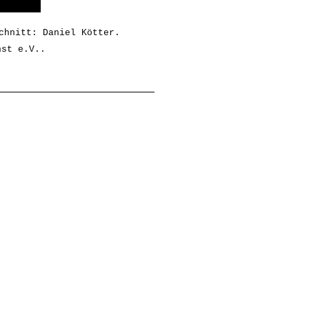
chnitt: 
Daniel Kötter
. 
nst e.V.
.