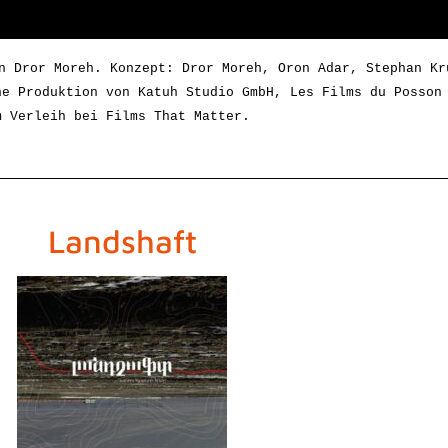
n Dror Moreh. Konzept: Dror Moreh, Oron Adar, Stephan Kru
ne Produktion von Katuh Studio GmbH, Les Films du Posson
m Verleih bei Films That Matter. 
Landshaft