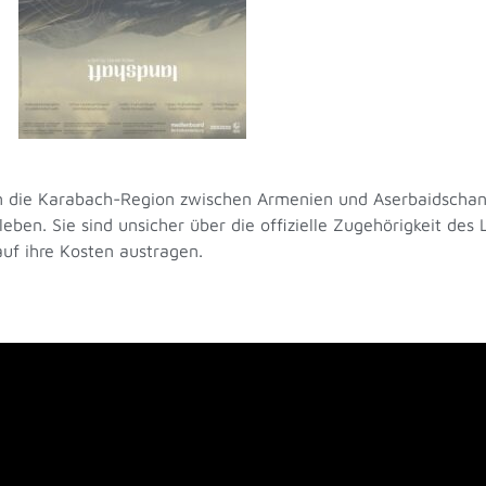
um die Karabach-Region zwischen Armenien und Aserbaidschan,
ben. Sie sind unsicher über die offizielle Zugehörigkeit des 
uf ihre Kosten austragen.