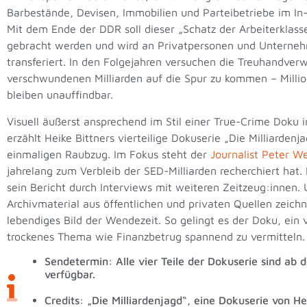
Barbestände, Devisen, Immobilien und Parteibetriebe im In
Mit dem Ende der DDR soll dieser „Schatz der Arbeiterklasse
gebracht werden und wird an Privatpersonen und Unterne
transferiert. In den Folgejahren versuchen die Treuhandver
verschwundenen Milliarden auf die Spur zu kommen – Milli
bleiben unauffindbar.
Visuell äußerst ansprechend im Stil einer True-Crime Doku i
erzählt Heike Bittners vierteilige Dokuserie „Die Milliarden
einmaligen Raubzug. Im Fokus steht der
Journalist Peter We
jahrelang zum Verbleib der SED-Milliarden recherchiert hat.
sein Bericht durch Interviews mit weiteren Zeitzeug:innen.
Archivmaterial aus öffentlichen und privaten Quellen zeichn
lebendiges Bild der Wendezeit. So gelingt es der Doku, ein 
trockenes Thema wie Finanzbetrug spannend zu vermitteln.
Sendetermin: Alle vier Teile der Dokuserie sind ab
verfügbar.
Credits: „Die Milliardenjagd“, eine Dokuserie von H