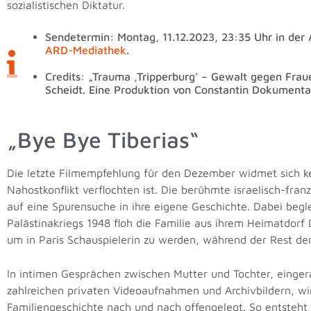
sozialistischen Diktatur.
Sendetermin: Montag, 11.12.2023, 23:35 Uhr in der 
ARD-Mediathek
.
Credits: „Trauma ‚Tripperburg‘ – Gewalt gegen Frau
Scheidt. Eine Produktion von Constantin Dokumenta
„Bye Bye Tiberias“
Die letzte Filmempfehlung für den Dezember widmet sich ke
Nahostkonflikt verflochten ist. Die berühmte israelisch-fra
auf eine Spurensuche in ihre eigene Geschichte. Dabei begl
Palästinakriegs 1948 floh die Familie aus ihrem Heimatdorf 
um in Paris Schauspielerin zu werden, während der Rest der 
In intimen Gesprächen zwischen Mutter und Tochter, einge
zahlreichen privaten Videoaufnahmen und Archivbildern, wi
Familiengeschichte nach und nach offengelegt. So entsteht 