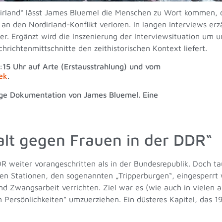
dirland“ lässt James Bluemel die Menschen zu Wort kommen, d
 den Nordirland-Konflikt verloren. In langen Interviews erzä
er. Ergänzt wird die Inszenierung der Interviewsituation um 
hrichtenmittschnitte den zeithistorischen Kontext liefert.
0:15 Uhr auf Arte (Erstausstrahlung) und vom
ek
.
ilige Dokumentation von James Bluemel. Eine
alt gegen Frauen in der DDR“
DDR weiter vorangeschritten als in der Bundesrepublik. Doch t
n Stationen, den sogenannten „Tripperburgen“, eingesperrt 
d Zwangsarbeit verrichten. Ziel war es (wie auch in vielen 
en Persönlichkeiten“ umzuerziehen. Ein düsteres Kapitel, das 