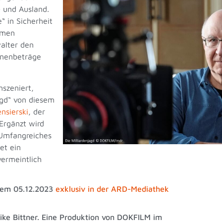
- und Ausland.
“ in Sicherheit
hmen
walter den
onenbeträge
nszeniert,
jagd“ von diesem
nsierski
, der
 Ergänzt wird
 Umfangreiches
et ein
vermeintlich
 dem 05.12.2023
exklusiv in der ARD-Mediathek
eike Bittner. Eine Produktion von DOKFILM im