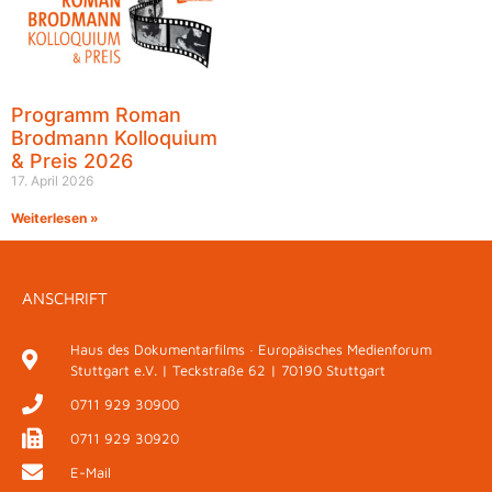
Programm Roman
Brodmann Kolloquium
& Preis 2026
17. April 2026
Weiterlesen »
ANSCHRIFT
Haus des Dokumentarfilms · Europäisches Medienforum
Stuttgart e.V. | Teckstraße 62 | 70190 Stuttgart
0711 929 30900
0711 929 30920
E-Mail