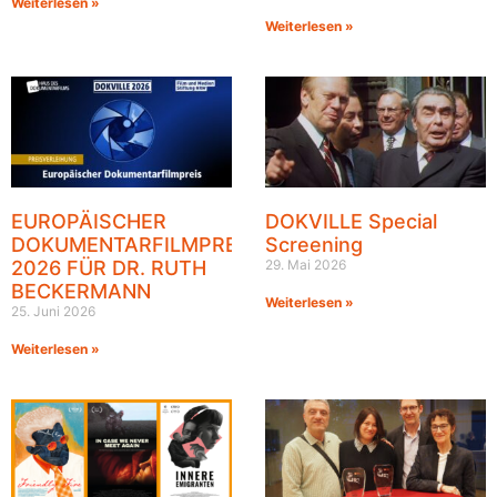
Weiterlesen »
Weiterlesen »
EUROPÄISCHER
DOKVILLE Special
DOKUMENTARFILMPREIS
Screening
2026 FÜR DR. RUTH
29. Mai 2026
BECKERMANN
Weiterlesen »
25. Juni 2026
Weiterlesen »