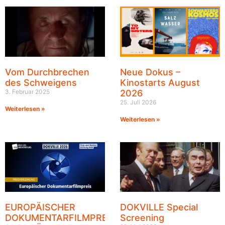
Vom Durchbrechen
Neue Dokus –
des Schweigens
Kinostarts August
3. Februar 2025
2026
25. Juli 2026
Weiterlesen »
Weiterlesen »
EUROPÄISCHER
DOKVILLE Special
DOKUMENTARFILMPREIS
Screening