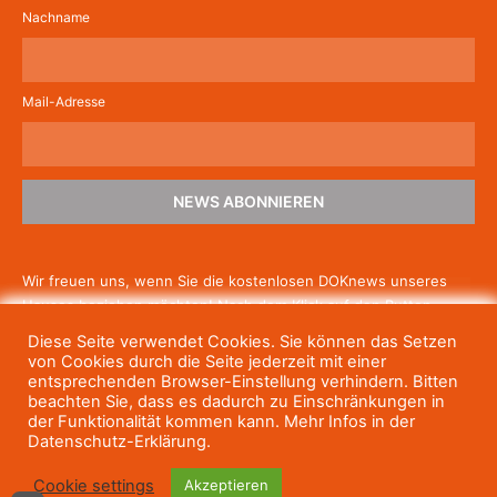
Nachname
Mail-Adresse
NEWS ABONNIEREN
Wir freuen uns, wenn Sie die kostenlosen DOKnews unseres
Hauses beziehen möchten! Nach dem Klick auf den Button
schicken wir Ihnen eine E-Mail mit einem Link zur Bestätigung,
Diese Seite verwendet Cookies. Sie können das Setzen
um die Newsletter-Anmeldung abzuschließen. Wenn Sie unsere
von Cookies durch die Seite jederzeit mit einer
Gratis-News irgendwann nicht mehr erhalten wollen, können
entsprechenden Browser-Einstellung verhindern. Bitten
beachten Sie, dass es dadurch zu Einschränkungen in
Sie
sich jederzeit einfach wieder abmelden.
der Funktionalität kommen kann. Mehr Infos in der
Datenschutz-Erklärung.
Cookie settings
Akzeptieren