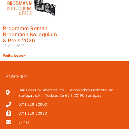
Programm Roman
Brodmann Kolloquium
& Preis 2026
17. April 2026
Weiterlesen »
ANSCHRIFT
Haus des Dokumentarfilms · Europäisches Medienforum
Stuttgart e.V. | Teckstraße 62 | 70190 Stuttgart
0711 929 30900
0711 929 30920
E-Mail