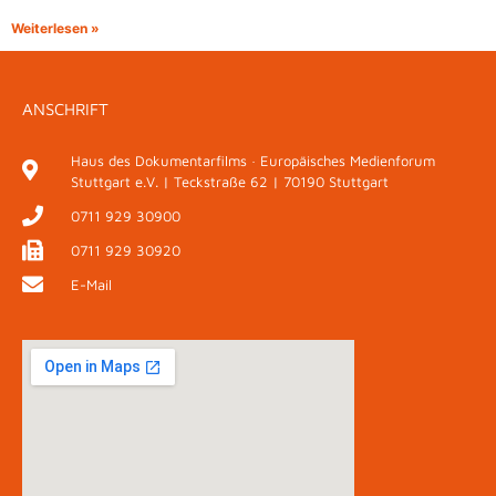
Weiterlesen »
ANSCHRIFT
Haus des Dokumentarfilms · Europäisches Medienforum
Stuttgart e.V. | Teckstraße 62 | 70190 Stuttgart
0711 929 30900
0711 929 30920
E-Mail