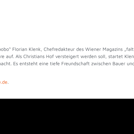
bo“ Florian Klenk, Chefredakteur des Wiener Magazins „falte
 auf. Als Christians Hof versteigert werden soll, startet Kl
acht. Es entsteht eine tiefe Freundschaft zwischen Bauer und
e.de
.