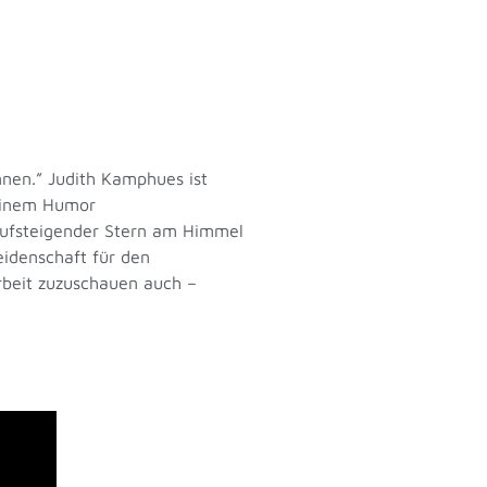
nnen.” Judith Kamphues ist
seinem Humor
aufsteigender Stern am Himmel
eidenschaft für den
rbeit zuzuschauen auch –