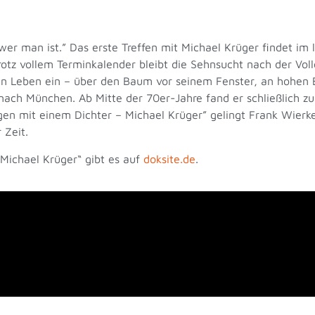
wer man ist.” Das erste Treffen mit Michael Krüger findet im 
Trotz vollem Terminkalender bleibt die Sehnsucht nach der Vol
sein Leben ein – über den Baum vor seinem Fenster, an hohe
nach München. Ab Mitte der 70er-Jahre fand er schließlich zu
en mit einem Dichter – Michael Krüger” gelingt Frank Wierke 
 Zeit.
 Michael Krüger“ gibt es auf
doksite.de
.