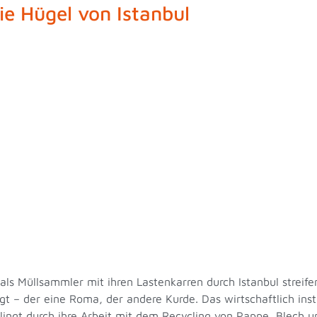
ie Hügel von Istanbul
ls Müllsammler mit ihren Lastenkarren durch Istanbul streifen.
 – der eine Roma, der andere Kurde. Das wirtschaftlich insta
ngt durch ihre Arbeit mit dem Recycling von Pappe, Blech un