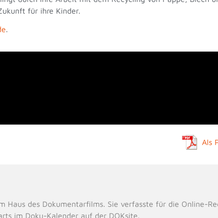
ukunft für ihre Kinder.
de
.
Als 
m Haus des Dokumentarfilms. Sie verfasste für die Online-Re
tarts im Doku-Kalender auf der DOKsite.