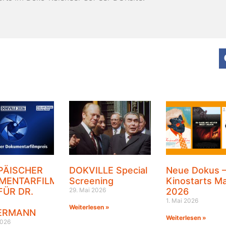
PÄISCHER
DOKVILLE Special
Neue Dokus 
MENTARFILMPREIS
Screening
Kinostarts Ma
FÜR DR.
29. Mai 2026
2026
1. Mai 2026
Weiterlesen »
ERMANN
Weiterlesen »
2026