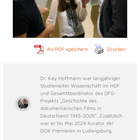
Als PDF speichern
Drucken
Dr. Kay Hoffmann war langjähriger
Studienleiter Wissenschaft im HDF
und Gesamtkoordinator des DFG-
Projekts „Geschichte des
dokumentarischen Films in
Deutschland 1945-2005“. Zusätzlich
war er bis Mai 2024 Kurator der
DOK Premieren in Ludwigsburg.