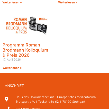
Weiterlesen »
Weiterlesen »
Programm Roman
Brodmann Kolloquium
& Preis 2026
17. April 2026
Weiterlesen »
ANSCHRIFT
Haus des Dokumentarfilms · Europäisches Medienforum
Stuttgart e.V. | Teckstraße 62 | 70190 Stuttgart