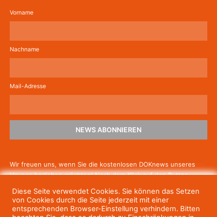
Vorname
Nachname
Mail-Adresse
NEWS ABONNIEREN
Wir freuen uns, wenn Sie die kostenlosen DOKnews unseres
Hauses beziehen möchten! Nach dem Klick auf den Button
schicken wir Ihnen eine E-Mail mit einem Link zur Bestätigung,
Diese Seite verwendet Cookies. Sie können das Setzen
um die Newsletter-Anmeldung abzuschließen. Wenn Sie unsere
von Cookies durch die Seite jederzeit mit einer
Gratis-News irgendwann nicht mehr erhalten wollen, können
entsprechenden Browser-Einstellung verhindern. Bitten