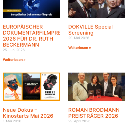
EUROPÄISCHER
DOKVILLE Special
DOKUMENTARFILMPREIS
Screening
2026 FÜR DR. RUTH
29. Mai 2026
BECKERMANN
Weiterlesen »
25. Juni 2026
Weiterlesen »
Neue Dokus –
ROMAN BRODMANN
Kinostarts Mai 2026
PREISTRÄGER 2026
1. Mai 2026
29. April 2026