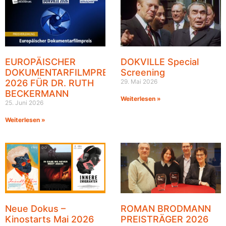
EUROPÄISCHER
DOKVILLE Special
DOKUMENTARFILMPREIS
Screening
2026 FÜR DR. RUTH
29. Mai 2026
BECKERMANN
Weiterlesen »
25. Juni 2026
Weiterlesen »
Neue Dokus –
ROMAN BRODMANN
Kinostarts Mai 2026
PREISTRÄGER 2026