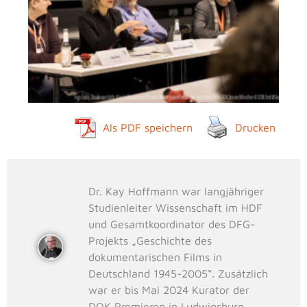
Als PDF speichern
Drucken
Dr. Kay Hoffmann war langjähriger
Studienleiter Wissenschaft im HDF
und Gesamtkoordinator des DFG-
Projekts „Geschichte des
dokumentarischen Films in
Deutschland 1945-2005“. Zusätzlich
war er bis Mai 2024 Kurator der
DOK Premieren in Ludwigsburg.