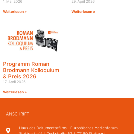
1. Mai 2026
29. April 2026
Weiterlesen »
Weiterlesen »
Programm Roman
Brodmann Kolloquium
& Preis 2026
17. April 2026
Weiterlesen »
ANSCHRIFT
Haus des Dokumentarfilms · Europäisches Medienforum
Stuttgart e.V. | Teckstraße 62 | 70190 Stuttgart