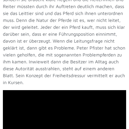
Reiter müssten durch ihr Auftreten deutlich machen, dass
sie das Leittier sind und das Pferd sich ihnen unterordnen
muss. Denn die Natur der Pferde ist es, wer nicht leitet,
der wird geleitet. Jeder der ein Pferd kauft, muss sich klar
darüber sein, dass er eine Führungsposition einnimmt,
davon ist er überzeugt. Wenn die Leitungsfrage nicht
geklärt ist, dann gibt es Probleme. Peter Pfister hat schon
vielen geholfen, die mit sogenannten Problempferden zu
ihm kamen. Inwieweit dann die Besitzer im Alltag auch
diese Autorität ausstrahlen, steht auf einem anderen
Blatt. Sein Konzept der Freiheitsdressur vermittelt er auch
in Kursen.