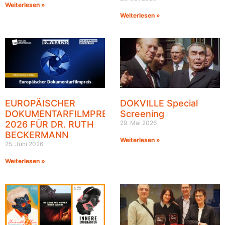
Weiterlesen »
Weiterlesen »
EUROPÄISCHER
DOKVILLE Special
DOKUMENTARFILMPREIS
Screening
2026 FÜR DR. RUTH
29. Mai 2026
BECKERMANN
Weiterlesen »
25. Juni 2026
Weiterlesen »