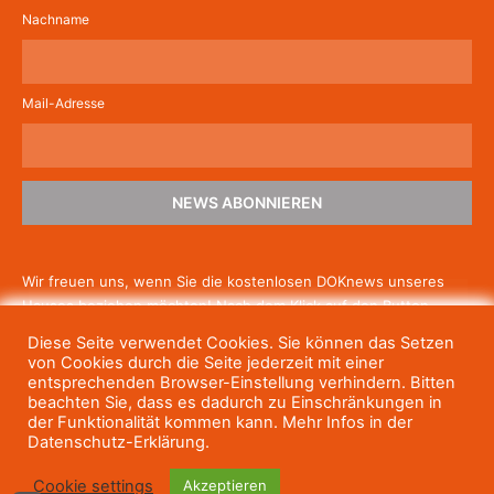
Nachname
Mail-Adresse
NEWS ABONNIEREN
Wir freuen uns, wenn Sie die kostenlosen DOKnews unseres
Hauses beziehen möchten! Nach dem Klick auf den Button
schicken wir Ihnen eine E-Mail mit einem Link zur Bestätigung,
Diese Seite verwendet Cookies. Sie können das Setzen
um die Newsletter-Anmeldung abzuschließen. Wenn Sie unsere
von Cookies durch die Seite jederzeit mit einer
Gratis-News irgendwann nicht mehr erhalten wollen, können
entsprechenden Browser-Einstellung verhindern. Bitten
beachten Sie, dass es dadurch zu Einschränkungen in
Sie
sich jederzeit einfach wieder abmelden.
der Funktionalität kommen kann. Mehr Infos in der
Datenschutz-Erklärung.
Cookie settings
Akzeptieren