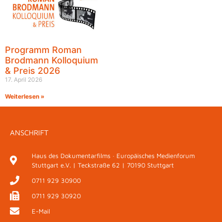
Programm Roman
Brodmann Kolloquium
& Preis 2026
17. April 2026
Weiterlesen »
ANSCHRIFT
Haus des Dokumentarfilms · Europäisches Medienforum
Stuttgart e.V. | Teckstraße 62 | 70190 Stuttgart
0711 929 30900
0711 929 30920
E-Mail