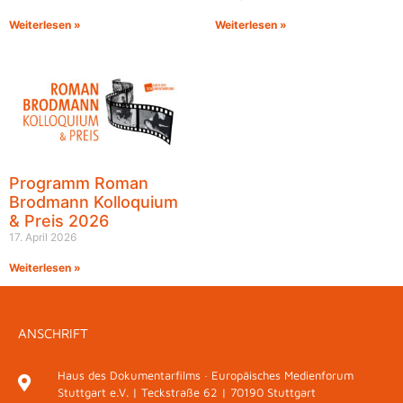
Weiterlesen »
Weiterlesen »
Programm Roman
Brodmann Kolloquium
& Preis 2026
17. April 2026
Weiterlesen »
ANSCHRIFT
Haus des Dokumentarfilms · Europäisches Medienforum
Stuttgart e.V. | Teckstraße 62 | 70190 Stuttgart