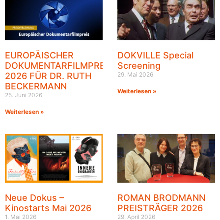
EUROPÄISCHER
DOKVILLE Special
DOKUMENTARFILMPREIS
Screening
2026 FÜR DR. RUTH
29. Mai 2026
BECKERMANN
Weiterlesen »
25. Juni 2026
Weiterlesen »
Neue Dokus –
ROMAN BRODMANN
Kinostarts Mai 2026
PREISTRÄGER 2026
1. Mai 2026
29. April 2026