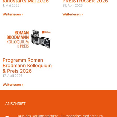
Kinostarts Mai 2026
PREISTRÄGER 2026
1. Mai 2026
29. April 2026
Weiterlesen »
Weiterlesen »
Programm Roman
Brodmann Kolloquium
& Preis 2026
17. April 2026
Weiterlesen »
ANSCHRIFT
Haus des Dokumentarfilms · Europäisches Medienforum