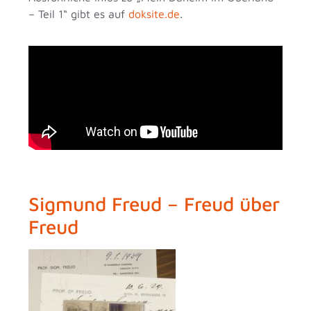
– Teil 1“ gibt es auf
doksite.de
.
Sigmund Freud – Freud über
Freud