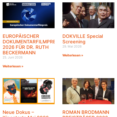
EUROPÄISCHER
DOKVILLE Special
DOKUMENTARFILMPREIS
Screening
2026 FÜR DR. RUTH
29. Mai 2026
BECKERMANN
Weiterlesen »
25. Juni 2026
Weiterlesen »
Neue Dokus –
ROMAN BRODMANN