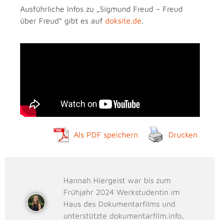
Ausführliche Infos zu „Sigmund Freud – Freud
über Freud“ gibt es auf
doksite.de
.
Als PDF speichern
Drucken
Hannah Hiergeist war bis zum
Frühjahr 2024 Werkstudentin im
Haus des Dokumentarfilms und
unterstützte dokumentarfilm.info,