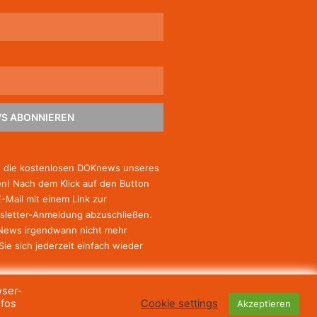
S ABONNIEREN
e die kostenlosen DOKnews unseres
! Nach dem Klick auf den Button
E-Mail mit einem Link zur
sletter-Anmeldung abzuschließen.
-News irgendwann nicht mehr
Sie
sich jederzeit einfach wieder
wser-
nfos
Cookie settings
Akzeptieren
© Haus des Dokumentarfilms, 2023