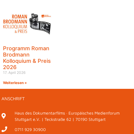
Programm Roman
Brodmann
Kolloquium & Preis
2026
17. April 2026
Weiterlesen »
ANSCHRIFT
Haus des Dokumentarfilms · Europäisches Medienforum
Stuttgart e.V. | Teckstraße 62 | 70190 Stuttgart
0711 929 30900