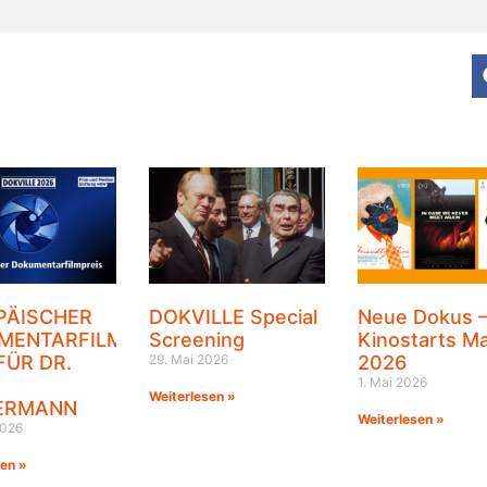
PÄISCHER
DOKVILLE Special
Neue Dokus 
MENTARFILMPREIS
Screening
Kinostarts Ma
FÜR DR.
29. Mai 2026
2026
1. Mai 2026
Weiterlesen »
ERMANN
Weiterlesen »
2026
sen »