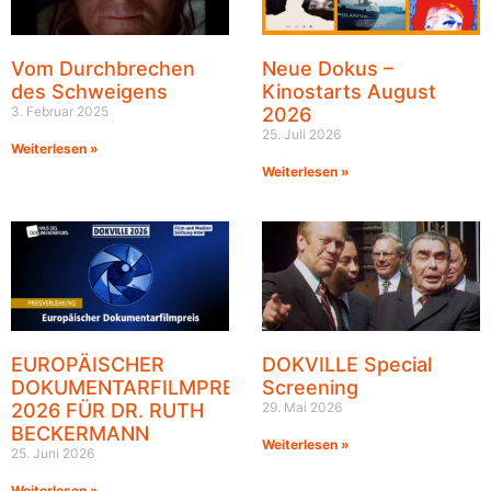
Vom Durchbrechen
Neue Dokus –
des Schweigens
Kinostarts August
3. Februar 2025
2026
25. Juli 2026
Weiterlesen »
Weiterlesen »
EUROPÄISCHER
DOKVILLE Special
DOKUMENTARFILMPREIS
Screening
2026 FÜR DR. RUTH
29. Mai 2026
BECKERMANN
Weiterlesen »
25. Juni 2026
Weiterlesen »