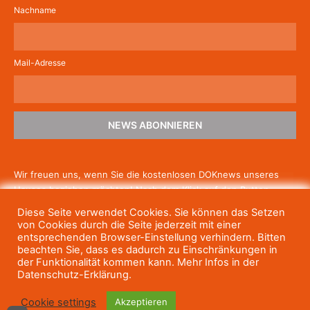
Nachname
Mail-Adresse
NEWS ABONNIEREN
Wir freuen uns, wenn Sie die kostenlosen DOKnews unseres
Hauses beziehen möchten! Nach dem Klick auf den Button
schicken wir Ihnen eine E-Mail mit einem Link zur Bestätigung,
Diese Seite verwendet Cookies. Sie können das Setzen
um die Newsletter-Anmeldung abzuschließen. Wenn Sie unsere
von Cookies durch die Seite jederzeit mit einer
Gratis-News irgendwann nicht mehr erhalten wollen, können
entsprechenden Browser-Einstellung verhindern. Bitten
beachten Sie, dass es dadurch zu Einschränkungen in
Sie
sich jederzeit einfach wieder abmelden.
der Funktionalität kommen kann. Mehr Infos in der
Datenschutz-Erklärung.
Cookie settings
Akzeptieren