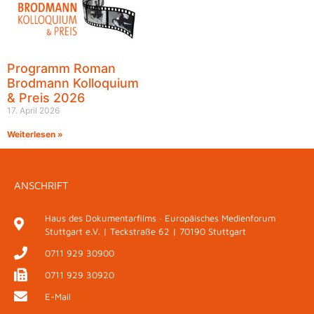
Programm Roman
Brodmann Kolloquium
& Preis 2026
17. April 2026
Weiterlesen »
ANSCHRIFT
Haus des Dokumentarfilms · Europäisches Medienforum
Stuttgart e.V. | Teckstraße 62 | 70190 Stuttgart
0711 929 30900
0711 929 30920
E-Mail