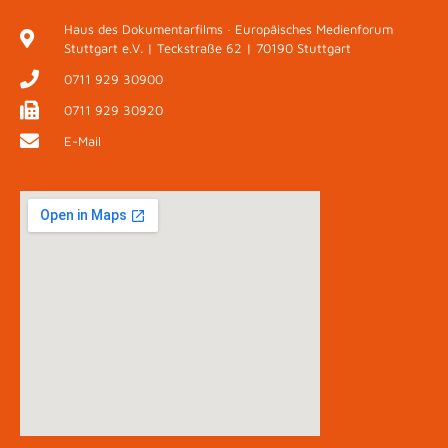
Haus des Dokumentarfilms · Europäisches Medienforum
Stuttgart e.V. | Teckstraße 62 | 70190 Stuttgart
0711 929 30900
0711 929 30920
E-Mail