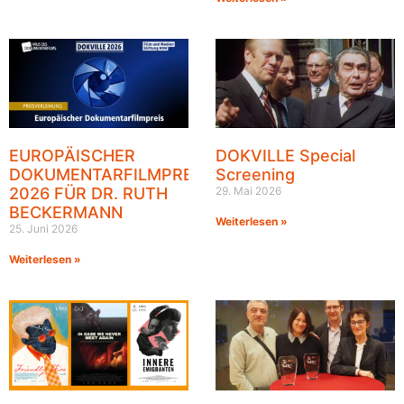
EUROPÄISCHER
DOKVILLE Special
DOKUMENTARFILMPREIS
Screening
2026 FÜR DR. RUTH
29. Mai 2026
BECKERMANN
Weiterlesen »
25. Juni 2026
Weiterlesen »