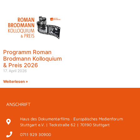
Programm Roman
Brodmann Kolloquium
& Preis 2026
17. April 2026
Weiterlesen »
ANSCHRIFT
Haus des Dokumentarfilms · Europäisches Medienforum
Stuttgart e.V. | Teckstraße 62 | 70190 Stuttgart
0711 929 30900