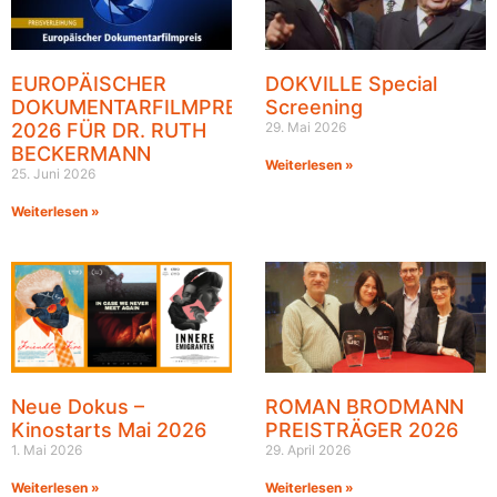
EUROPÄISCHER
DOKVILLE Special
DOKUMENTARFILMPREIS
Screening
2026 FÜR DR. RUTH
29. Mai 2026
BECKERMANN
Weiterlesen »
25. Juni 2026
Weiterlesen »
Neue Dokus –
ROMAN BRODMANN
Kinostarts Mai 2026
PREISTRÄGER 2026
1. Mai 2026
29. April 2026
Weiterlesen »
Weiterlesen »