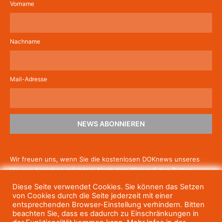
Vorname
Nachname
Mail-Adresse
NEWS ABONNIEREN
Wir freuen uns, wenn Sie die kostenlosen DOKnews unseres
Hauses beziehen möchten! Nach dem Klick auf den Button
schicken wir Ihnen eine E-Mail mit einem Link zur Bestätigung,
Diese Seite verwendet Cookies. Sie können das Setzen
um die Newsletter-Anmeldung abzuschließen. Wenn Sie unsere
von Cookies durch die Seite jederzeit mit einer
Gratis-News irgendwann nicht mehr erhalten wollen, können
entsprechenden Browser-Einstellung verhindern. Bitten
beachten Sie, dass es dadurch zu Einschränkungen in
Sie
sich jederzeit einfach wieder abmelden.