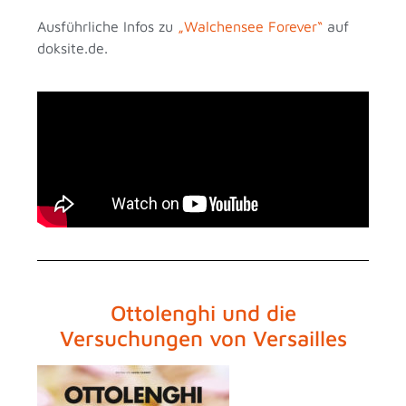
Ausführliche Infos zu
„Walchensee Forever“
auf
doksite.de.
Ottolenghi und die
Versuchungen von Versailles