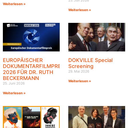
25. Juli 2026
Weiterlesen »
Weiterlesen »
EUROPÄISCHER
DOKVILLE Special
DOKUMENTARFILMPREIS
Screening
2026 FÜR DR. RUTH
29. Mai 2026
BECKERMANN
Weiterlesen »
25. Juni 2026
Weiterlesen »