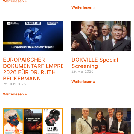
Weiterlesen »
Weiterlesen »
EUROPÄISCHER
DOKVILLE Special
DOKUMENTARFILMPREIS
Screening
2026 FÜR DR. RUTH
29. Mai 2026
BECKERMANN
Weiterlesen »
25. Juni 2026
Weiterlesen »