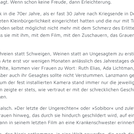
esagt. Wenn schon keine Freude, dann Erleichterung.
n die 70er Jahre, als er fast 30 Jahre nach Kriegsende in De
eten Kleinbürgerlichkeit eingerichtet hatten und die nur mit 
en selbst möglichst nicht mehr mit dem Schmerz des Erlitten
 sie mit ihm, mit dem Film, mit den Zuschauern, das Grauen
eien statt Schweigen, Weinen statt an Ungesagtem zu erst
n Arte erst vor wenigen Monaten anlässlich des Jahrestages d
hlte, kommen vier Frauen zu Wort: Ruth Elias, Ada Lichtman
ber auch ihr Gesagtes sollte nicht Verstummen. Lanzmann ge
m der fest installierten Kamera stand immer nur die jeweil
eigte er stets, wie vertraut er mit der schrecklichen Geschic
gen.
alsch. »Der letzte der Ungerechten« oder »Sobibor« und zul
rauen hinweg, das durch sie hindurch geschildert wird, auf e
n in seinem letzten Film an eine Krankenschwester erinnert, i
e, den Nazis entkommen, in eine Welt geworfen, die nach de