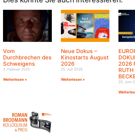
Vom
Neue Dokus –
EURO
Durchbrechen des
Kinostarts August
DOKU
Schweigens
2026
2026 
3. Februar 2025
25. Juli 2026
RUTH
BECK
Weiterlesen »
Weiterlesen »
25. Juni 
Weiterle