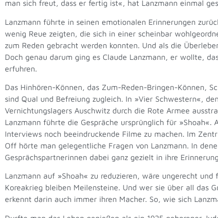
man sich freut, dass er fertig ist«, hat Lanzmann einmal g
Lanzmann führte in seinen emotionalen Erinnerungen zurück i
wenig Reue zeigten, die sich in einer scheinbar wohlgeordn
zum Reden gebracht werden konnten. Und als die Überlebend
Doch genau darum ging es Claude Lanzmann, er wollte, dass
erfuhren.
Das Hinhören-Können, das Zum-Reden-Bringen-Können, Schr
sind Qual und Befreiung zugleich. In »Vier Schwestern«, de
Vernichtungslagers Auschwitz durch die Rote Armee ausstra
Lanzmann führte die Gespräche ursprünglich für »Shoah«. A
Interviews noch beeindruckende Filme zu machen. Im Zentru
Off hörte man gelegentliche Fragen von Lanzmann. In denen z
Gesprächspartnerinnen dabei ganz gezielt in ihre Erinnerun
Lanzmann auf »Shoah« zu reduzieren, wäre ungerecht und f
Koreakrieg bleiben Meilensteine. Und wer sie über all das G
erkennt darin auch immer ihren Macher. So, wie sich Lanzman
Durfte man das Leben genießen als ein 1925 geborener Jud