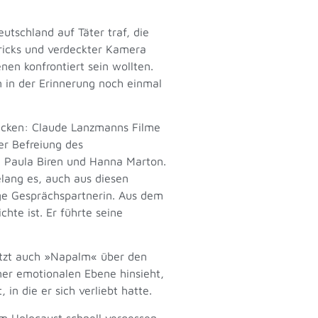
utschland auf Täter traf, die
Tricks und verdeckter Kamera
en konfrontiert sein wollten.
 in der Erinnerung noch einmal
icken: Claude Lanzmanns Filme
er Befreiung des
, Paula Biren und Hanna Marton.
lang es, auch aus diesen
ige Gesprächspartnerin. Aus dem
hte ist. Er führte seine
etzt auch »Napalm« über den
iner emotionalen Ebene hinsieht,
n die er sich verliebt hatte.
m Holocaust schnell vergessen