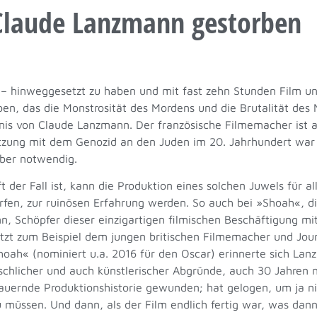
 Claude Lanzmann gestorben
d – hinweggesetzt zu haben und mit fast zehn Stunden Film u
, das die Monstrosität des Mordens und die Brutalität des N
nis von Claude Lanzmann. Der französische Filmemacher ist a
etzung mit dem Genozid an den Juden im 20. Jahrhundert war
aber notwendig.
der Fall ist, kann die Produktion eines solchen Juwels für all
dürfen, zur ruinösen Erfahrung werden. So auch bei »Shoah«, 
 Schöpfer dieser einzigartigen filmischen Beschäftigung mi
etzt zum Beispiel dem jungen britischen Filmemacher und Jou
ah« (nominiert u.a. 2016 für den Oscar) erinnerte sich La
nschlicher und auch künstlerischer Abgründe, auch 30 Jahren
auernde Produktionshistorie gewunden; hat gelogen, um ja n
müssen. Und dann, als der Film endlich fertig war, was dann