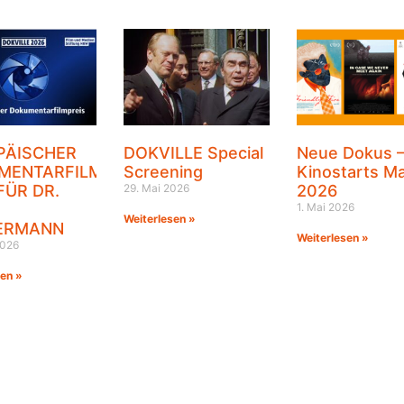
PÄISCHER
DOKVILLE Special
Neue Dokus 
MENTARFILMPREIS
Screening
Kinostarts Ma
FÜR DR.
29. Mai 2026
2026
1. Mai 2026
Weiterlesen »
ERMANN
Weiterlesen »
2026
sen »