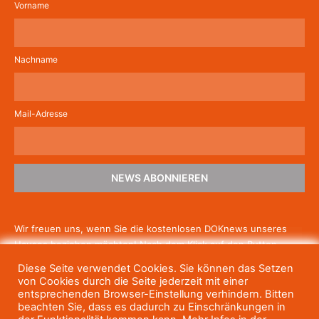
Vorname
Nachname
Mail-Adresse
NEWS ABONNIEREN
Wir freuen uns, wenn Sie die kostenlosen DOKnews unseres
Hauses beziehen möchten! Nach dem Klick auf den Button
schicken wir Ihnen eine E-Mail mit einem Link zur Bestätigung,
Diese Seite verwendet Cookies. Sie können das Setzen
um die Newsletter-Anmeldung abzuschließen. Wenn Sie unsere
von Cookies durch die Seite jederzeit mit einer
Gratis-News irgendwann nicht mehr erhalten wollen, können
entsprechenden Browser-Einstellung verhindern. Bitten
beachten Sie, dass es dadurch zu Einschränkungen in
Sie
sich jederzeit einfach wieder abmelden.