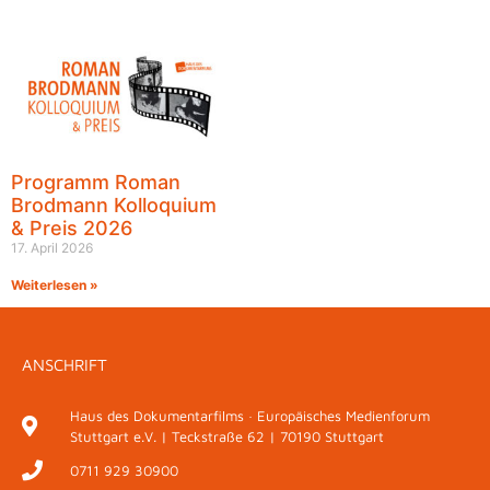
Programm Roman
Brodmann Kolloquium
& Preis 2026
17. April 2026
Weiterlesen »
ANSCHRIFT
Haus des Dokumentarfilms · Europäisches Medienforum
Stuttgart e.V. | Teckstraße 62 | 70190 Stuttgart
0711 929 30900