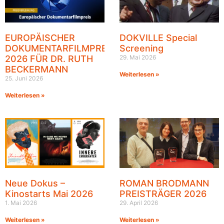
EUROPÄISCHER
DOKVILLE Special
DOKUMENTARFILMPREIS
Screening
2026 FÜR DR. RUTH
29. Mai 2026
BECKERMANN
Weiterlesen »
25. Juni 2026
Weiterlesen »
Neue Dokus –
ROMAN BRODMANN
Kinostarts Mai 2026
PREISTRÄGER 2026
1. Mai 2026
29. April 2026
Weiterlesen »
Weiterlesen »