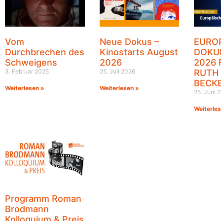
Vom
Neue Dokus –
EURO
Durchbrechen des
Kinostarts August
DOKU
Schweigens
2026
2026 
3. Februar 2025
25. Juli 2026
RUTH
BECK
Weiterlesen »
Weiterlesen »
25. Juni 
Weiterle
Programm Roman
Brodmann
Kolloquium & Preis