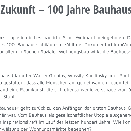
 Zukunft – 100 Jahre Bauhau
che Utopie in die beschauliche Stadt Weimar hineingeboren: 
des 100. Bauhaus-Jubiläums erzählt der Dokumentarfilm »Vo
Vor allem in Sachen Sozialer Wohnungsbau wirkt die Bauhaus
auhaus (darunter Walter Gropius, Wassily Kandinsky oder Pau
 gestalten, dass alle Menschen am gemeinsamen Leben tei
tstand eine Raumkunst, die sich ebenso wenig zu schade war,
 Stuhl.
auhaus« geht zurück zu den Anfängen der ersten Bauhaus-G
när war. Vom Bauhaus als gesellschaftlicher Utopie ausgehend
r Inspirationskraft im Lauf der letzten hundert Jahre. Wie k
 Umwälzung der Wohnungsmärkte begegnen?