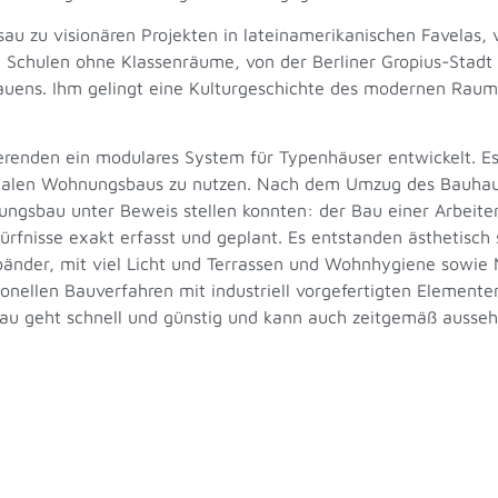
u zu visionären Projekten in lateinamerikanischen Favelas,
Schulen ohne Klassenräume, von der Berliner Gropius-Stadt z
 Bauens. Ihm gelingt eine Kulturgeschichte des modernen Raum
enden ein modulares System für Typenhäuser entwickelt. Es 
ozialen Wohnungsbaus zu nutzen. Nach dem Umzug des Bauha
ngsbau unter Beweis stellen konnten: der Bau einer Arbeiter
ürfnisse exakt erfasst und geplant. Es entstanden ästhetisc
rbänder, mit viel Licht und Terrassen und Wohnhygiene sowi
onellen Bauverfahren mit industriell vorgefertigten Elemente
au geht schnell und günstig und kann auch zeitgemäß ausseh