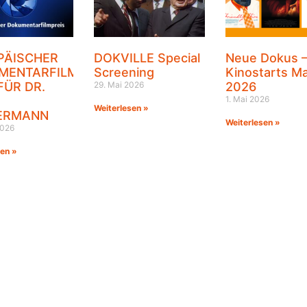
PÄISCHER
DOKVILLE Special
Neue Dokus 
MENTARFILMPREIS
Screening
Kinostarts Ma
FÜR DR.
29. Mai 2026
2026
1. Mai 2026
Weiterlesen »
ERMANN
Weiterlesen »
2026
sen »