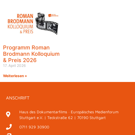
Programm Roman
Brodmann Kolloquium
& Preis 2026
17. April 2026
Weiterlesen »
ANSCHRIFT
Haus des Dokumentarfilms · Europäisches Medienforum
Stuttgart e.V. | Teckstraße 62 | 70190 Stuttgart
0711 929 30900