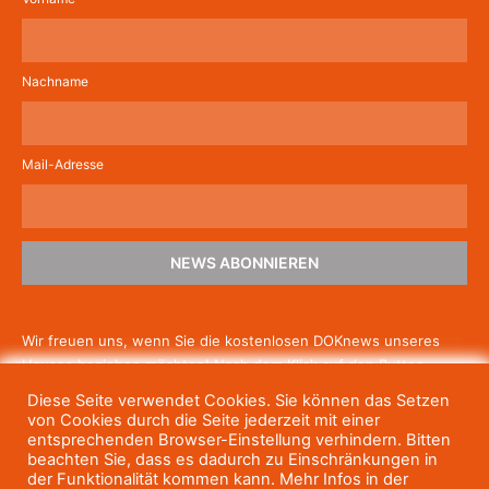
Nachname
Mail-Adresse
NEWS ABONNIEREN
Wir freuen uns, wenn Sie die kostenlosen DOKnews unseres
Hauses beziehen möchten! Nach dem Klick auf den Button
schicken wir Ihnen eine E-Mail mit einem Link zur Bestätigung,
Diese Seite verwendet Cookies. Sie können das Setzen
um die Newsletter-Anmeldung abzuschließen. Wenn Sie unsere
von Cookies durch die Seite jederzeit mit einer
Gratis-News irgendwann nicht mehr erhalten wollen, können
entsprechenden Browser-Einstellung verhindern. Bitten
beachten Sie, dass es dadurch zu Einschränkungen in
Sie
sich jederzeit einfach wieder abmelden.
der Funktionalität kommen kann. Mehr Infos in der