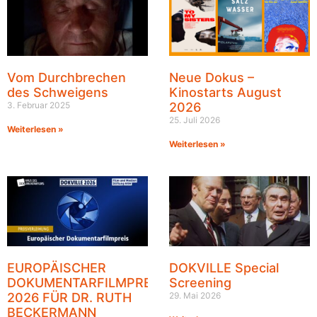
Vom Durchbrechen
Neue Dokus –
des Schweigens
Kinostarts August
3. Februar 2025
2026
25. Juli 2026
Weiterlesen »
Weiterlesen »
EUROPÄISCHER
DOKVILLE Special
DOKUMENTARFILMPREIS
Screening
2026 FÜR DR. RUTH
29. Mai 2026
BECKERMANN