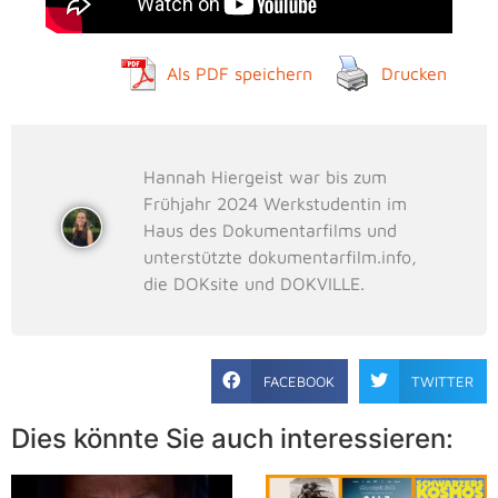
Als PDF speichern
Drucken
Hannah Hiergeist war bis zum
Frühjahr 2024 Werkstudentin im
Haus des Dokumentarfilms und
unterstützte dokumentarfilm.info,
die DOKsite und DOKVILLE.
FACEBOOK
TWITTER
Dies könnte Sie auch interessieren: