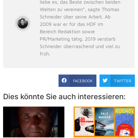
liebe es, das Beste zwischen beiden
Welten zu vereinen“, sagte Thomas
Schneider über seine Arbeit. Ab
2009 war er für das HDF im
Bereich Redaktion sowie
PR/Marketing tätig. 2019 verstarb
Schneider überraschend und viel zu
früh.
FACEBOOK
TWITTER
Dies könnte Sie auch interessieren: