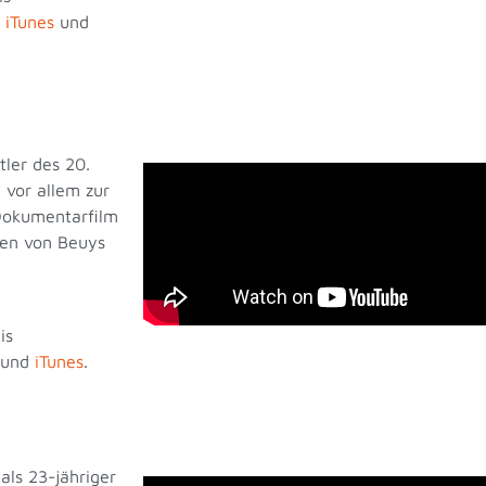
,
iTunes
und
tler des 20.
 vor allem zur
 Dokumentarfilm
men von Beuys
is
und
iTunes
.
als 23-jähriger