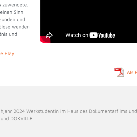
us zuwendete.
einen Sinn
reunden und
h diese wenden
dnis und
e Play
.
Als 
ühjahr 2024 Werkstudentin im Haus des Dokumentarfilms und
e und DOKVILLE.