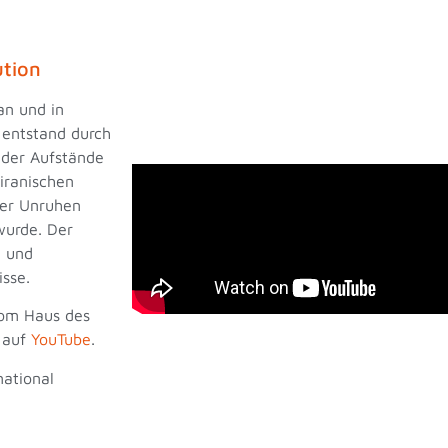
ution
an und in
 entstand durch
 der Aufstände
iranischen
der Unruhen
wurde. Der
e und
isse.
vom Haus des
 auf
YouTube
.
ational
.