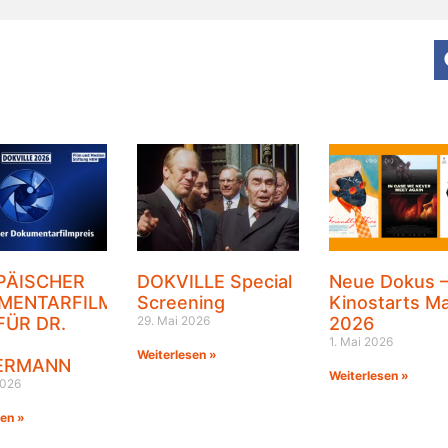
PÄISCHER
DOKVILLE Special
Neue Dokus 
MENTARFILMPREIS
Screening
Kinostarts Ma
FÜR DR.
29. Mai 2026
2026
1. Mai 2026
Weiterlesen »
ERMANN
Weiterlesen »
2026
sen »