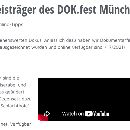
eisträger des DOK.fest Münc
nline-Tipps
sehenswerten Dokus. Anlässlich dazu haben wir Dokumentarfi
ausgezeichnet wurden und online verfügbar sind. (17/2021)
m sind die
iserabel und
das geändert
 Gegensatz dazu
 Schlachthöfe“
net. Verfügbar