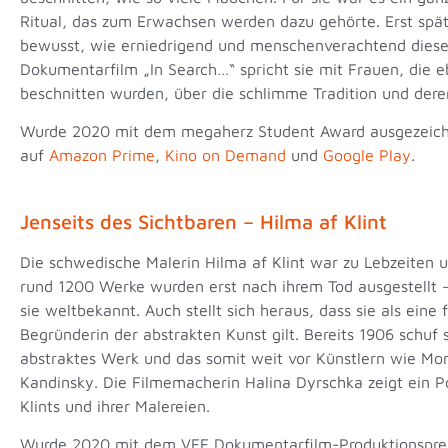
Ritual, das zum Erwachsen werden dazu gehörte. Erst spät
bewusst, wie erniedrigend und menschenverachtend diese 
Dokumentarfilm „In Search…“ spricht sie mit Frauen, die e
beschnitten wurden, über die schlimme Tradition und deren
Wurde 2020 mit dem megaherz Student Award ausgezeich
auf
Amazon Prime
,
Kino on Demand
und
Google Play
.
Jenseits des Sichtbaren – Hilma af Klint
Die schwedische Malerin Hilma af Klint war zu Lebzeiten u
rund 1200 Werke wurden erst nach ihrem Tod ausgestellt
sie weltbekannt. Auch stellt sich heraus, dass sie als eine 
Begründerin der abstrakten Kunst gilt. Bereits 1906 schuf s
abstraktes Werk und das somit weit vor Künstlern wie Mo
Kandinsky. Die Filmemacherin Halina Dyrschka zeigt ein P
Klints und ihrer Malereien.
Wurde 2020 mit dem VFF Dokumentarfilm-Produktionspre