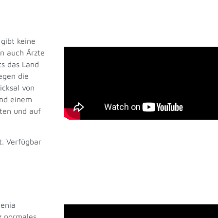
gibt keine
n auch Ärzte
ts das Land
egen die
icksal von
und einem
lten und auf
. Verfügbar
Kenia
z normales