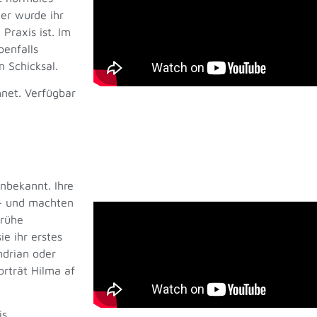
er wurde ihr
Praxis ist. Im
benfalls
 Schicksal.
net. Verfügbar
nbekannt. Ihre
 – und machten
frühe
ie ihr erstes
ndrian oder
orträt Hilma af
is