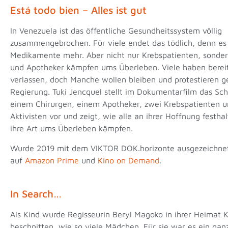
Está todo bien – Alles ist gut
In Venezuela ist das öffentliche Gesundheitssystem völlig
zusammengebrochen. Für viele endet das tödlich, denn es 
Medikamente mehr. Aber nicht nur Krebspatienten, sonder
und Apotheker kämpfen ums Überleben. Viele haben berei
verlassen, doch Manche wollen bleiben und protestieren g
Regierung. Tuki Jencquel stellt im Dokumentarfilm das Sch
einem Chirurgen, einem Apotheker, zwei Krebspatienten 
Aktivisten vor und zeigt, wie alle an ihrer Hoffnung festha
ihre Art ums Überleben kämpfen.
Wurde 2019 mit dem VIKTOR DOK.horizonte ausgezeichnet
auf
Amazon Prime
und
Kino on Demand
.
In Search…
Als Kind wurde Regisseurin Beryl Magoko in ihrer Heimat 
beschnitten, wie so viele Mädchen. Für sie war es ein gan