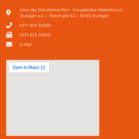
Haus des Dokumentarfilms · Europäisches Medienforum
Stuttgart e.V. | Teckstraße 62 | 70190 Stuttgart
0711 929 30900
0711 929 30920
E-Mail