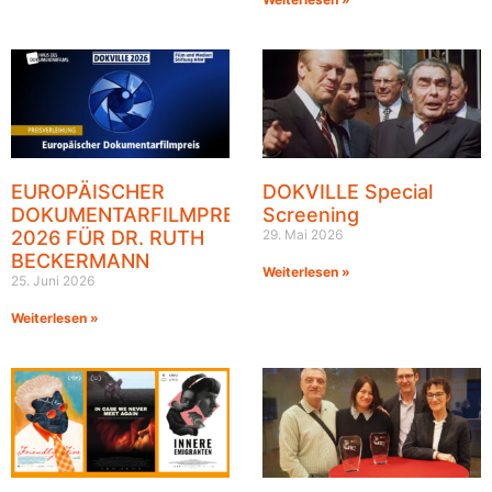
EUROPÄISCHER
DOKVILLE Special
DOKUMENTARFILMPREIS
Screening
2026 FÜR DR. RUTH
29. Mai 2026
BECKERMANN
Weiterlesen »
25. Juni 2026
Weiterlesen »