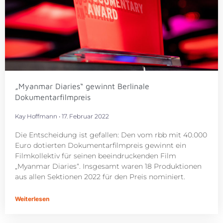
„Myanmar Diaries“ gewinnt Berlinale
Dokumentarfilmpreis
Kay Hoffmann
17. Februar 2022
Die Entscheidung ist gefallen: Den vom rbb mit 40.000
Euro dotierten Dokumentarfilmpreis gewinnt ein
Filmkollektiv für seinen beeindruckenden Film
„Myanmar Diaries“. Insgesamt waren 18 Produktionen
aus allen Sektionen 2022 für den Preis nominiert.
Weiterlesen