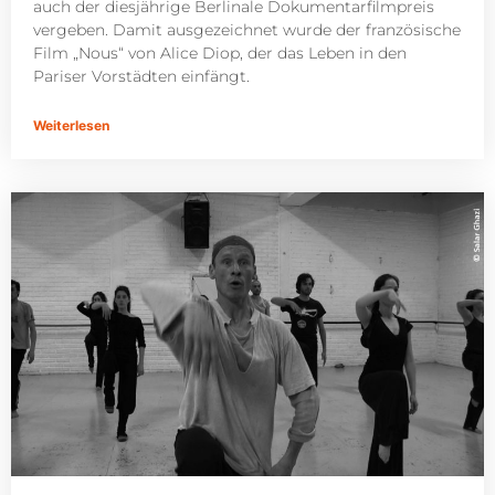
auch der diesjährige Berlinale Dokumentarfilmpreis
vergeben. Damit ausgezeichnet wurde der französische
Film „Nous“ von Alice Diop, der das Leben in den
Pariser Vorstädten einfängt.
Weiterlesen