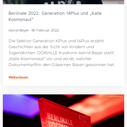
Berlinale 2022: Generation 14Plus und „Kalle
Kosmonaut“
Astrid Beyer
18. Februar 2022
Die Sektion Generation KPlus und 14Plus erzählt
Geschichten aus der Sicht von Kindern und
Jugendlichen. DOKVILLE Kuratorin Astrid Beyer stellt
„Kalle Kosmonaut“ vor und verrät, welcher
Dokumentarfilm den Gläsernen Bären gewonnen hat.
Weiterlesen