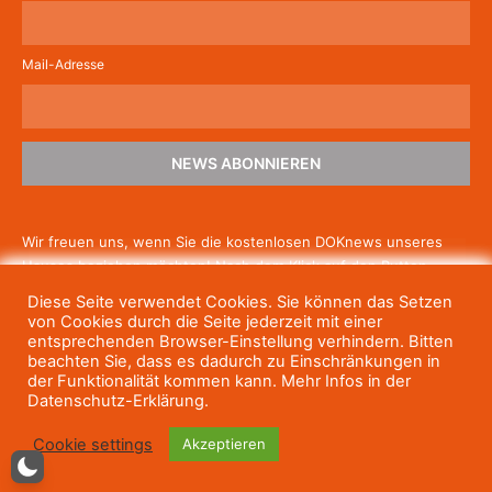
Mail-Adresse
NEWS ABONNIEREN
Wir freuen uns, wenn Sie die kostenlosen DOKnews unseres
Hauses beziehen möchten! Nach dem Klick auf den Button
schicken wir Ihnen eine E-Mail mit einem Link zur Bestätigung,
Diese Seite verwendet Cookies. Sie können das Setzen
um die Newsletter-Anmeldung abzuschließen. Wenn Sie unsere
von Cookies durch die Seite jederzeit mit einer
Gratis-News irgendwann nicht mehr erhalten wollen, können
entsprechenden Browser-Einstellung verhindern. Bitten
beachten Sie, dass es dadurch zu Einschränkungen in
Sie
sich jederzeit einfach wieder abmelden.
der Funktionalität kommen kann. Mehr Infos in der
Datenschutz-Erklärung.
Cookie settings
Akzeptieren
© Haus des Dokumentarfilms, 2023