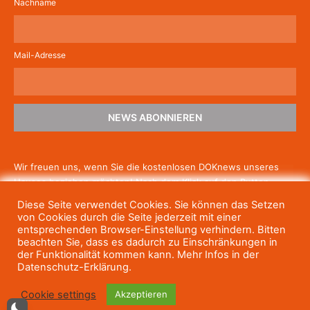
Nachname
Mail-Adresse
NEWS ABONNIEREN
Wir freuen uns, wenn Sie die kostenlosen DOKnews unseres
Hauses beziehen möchten! Nach dem Klick auf den Button
schicken wir Ihnen eine E-Mail mit einem Link zur Bestätigung,
Diese Seite verwendet Cookies. Sie können das Setzen
um die Newsletter-Anmeldung abzuschließen. Wenn Sie unsere
von Cookies durch die Seite jederzeit mit einer
Gratis-News irgendwann nicht mehr erhalten wollen, können
entsprechenden Browser-Einstellung verhindern. Bitten
beachten Sie, dass es dadurch zu Einschränkungen in
Sie
sich jederzeit einfach wieder abmelden.
der Funktionalität kommen kann. Mehr Infos in der
Datenschutz-Erklärung.
Cookie settings
Akzeptieren
© Haus des Dokumentarfilms, 2023