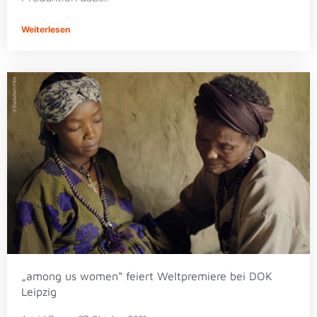
Weiterlesen
„among us women“ feiert Weltpremiere bei DOK
Leipzig