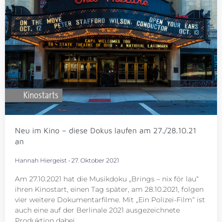
Neu im Kino – diese Dokus laufen am 27./28.10.21
an
Hannah Hiergeist
27. Oktober 2021
Am 27.10.2021 hat die Musikdoku „Brings – nix för lau“
ihren Kinostart, einen Tag später, am 28.10.2021, folgen
vier weitere Dokumentarfilme. Mit „Ein Polizei-Film“ ist
auch eine auf der Berlinale 2021 ausgezeichnete
Produktion dabei.