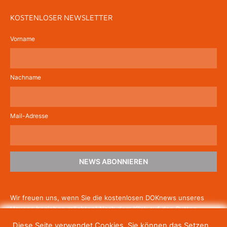
KOSTENLOSER NEWSLETTER
Vorname
Nachname
Mail-Adresse
NEWS ABONNIEREN
Wir freuen uns, wenn Sie die kostenlosen DOKnews unseres
Hauses beziehen möchten! Nach dem Klick auf den Button
schicken wir Ihnen eine E-Mail mit einem Link zur Bestätigung,
Diese Seite verwendet Cookies. Sie können das Setzen