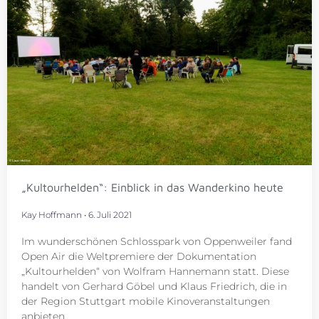
„Kultourhelden“: Einblick in das Wanderkino heute
Kay Hoffmann
6. Juli 2021
Im wunderschönen Schlosspark von Oppenweiler fand
Open Air die Weltpremiere der Dokumentation
„Kultourhelden“ von Wolfram Hannemann statt. Diese
handelt von Gerhard Göbel und Klaus Friedrich, die in
der Region Stuttgart mobile Kinoveranstaltungen
anbieten.