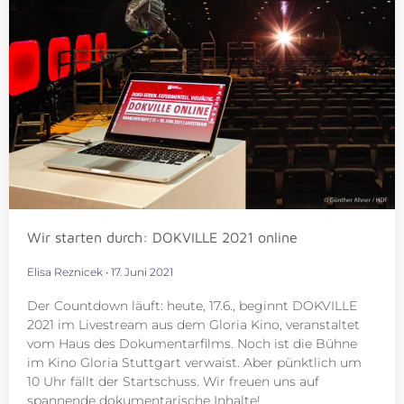
Wir starten durch: DOKVILLE 2021 online
Elisa Reznicek
17. Juni 2021
Der Countdown läuft: heute, 17.6., beginnt DOKVILLE
2021 im Livestream aus dem Gloria Kino, veranstaltet
vom Haus des Dokumentarfilms. Noch ist die Bühne
im Kino Gloria Stuttgart verwaist. Aber pünktlich um
10 Uhr fällt der Startschuss. Wir freuen uns auf
spannende dokumentarische Inhalte!