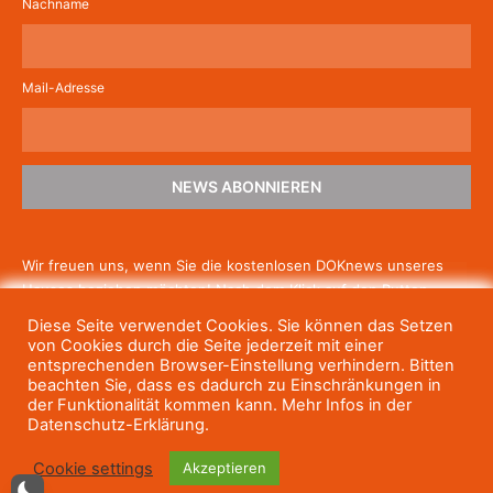
Nachname
Mail-Adresse
NEWS ABONNIEREN
Wir freuen uns, wenn Sie die kostenlosen DOKnews unseres
Hauses beziehen möchten! Nach dem Klick auf den Button
schicken wir Ihnen eine E-Mail mit einem Link zur Bestätigung,
Diese Seite verwendet Cookies. Sie können das Setzen
um die Newsletter-Anmeldung abzuschließen. Wenn Sie unsere
von Cookies durch die Seite jederzeit mit einer
Gratis-News irgendwann nicht mehr erhalten wollen, können
entsprechenden Browser-Einstellung verhindern. Bitten
beachten Sie, dass es dadurch zu Einschränkungen in
Sie
sich jederzeit einfach wieder abmelden.
der Funktionalität kommen kann. Mehr Infos in der
Datenschutz-Erklärung.
Cookie settings
Akzeptieren
© Haus des Dokumentarfilms, 2023