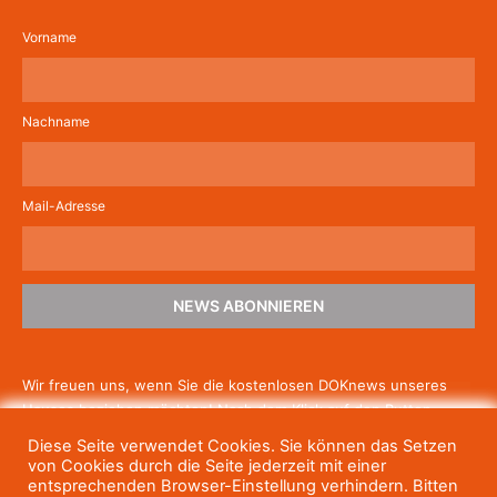
Vorname
Nachname
Mail-Adresse
NEWS ABONNIEREN
Wir freuen uns, wenn Sie die kostenlosen DOKnews unseres
Hauses beziehen möchten! Nach dem Klick auf den Button
schicken wir Ihnen eine E-Mail mit einem Link zur Bestätigung,
Diese Seite verwendet Cookies. Sie können das Setzen
um die Newsletter-Anmeldung abzuschließen. Wenn Sie unsere
von Cookies durch die Seite jederzeit mit einer
Gratis-News irgendwann nicht mehr erhalten wollen, können
entsprechenden Browser-Einstellung verhindern. Bitten