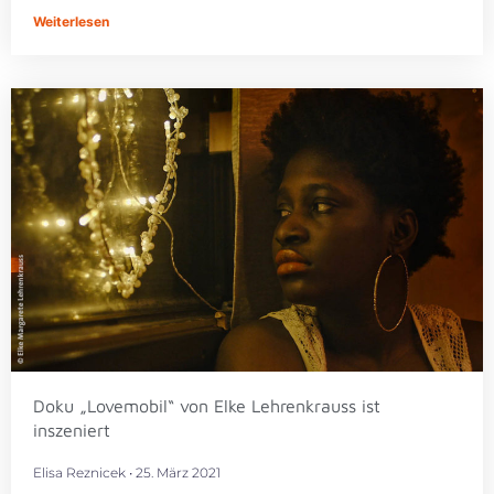
Weiterlesen
Doku „Lovemobil“ von Elke Lehrenkrauss ist
inszeniert
Elisa Reznicek
25. März 2021