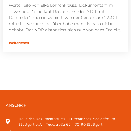
Weite Teile von Elke Lehrenkrauss‘ Dokumentarfilm
„Lovemobil“ sind laut Recherchen des NDR mit
Darsteller*innen inszeniert, wie der Sender am 22.3.21
mitteilt. Kenntnis darüber habe man bis dato nicht
gehabt. Der NDR distanziert sich nun von dem Projekt.
Weiterlesen
ANSCHRIFT
Haus des Dokumentarfilms · Europäisches Medienforum
Stuttgart e.V. | Teckstraße 62 | 70190 Stuttgart