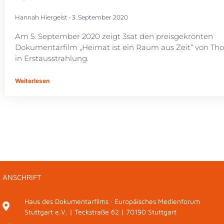
Hannah Hiergeist
3. September 2020
Am 5. September 2020 zeigt 3sat den preisgekrönten
Dokumentarfilm „Heimat ist ein Raum aus Zeit“ von Th
in Erstausstrahlung.
Weiterlesen
ANSCHRIFT
Haus des Dokumentarfilms · Europäisches Medienforum
Stuttgart e.V. | Teckstraße 62 | 70190 Stuttgart