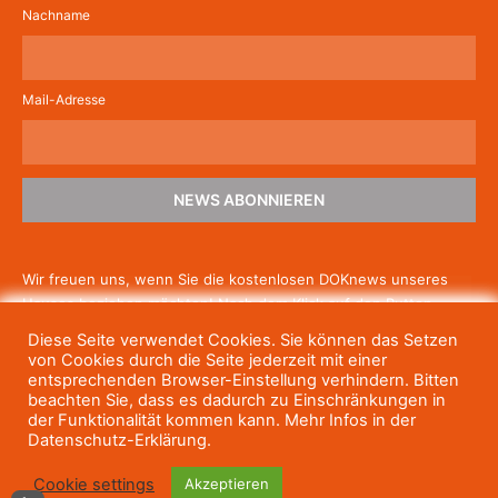
Nachname
Mail-Adresse
NEWS ABONNIEREN
Wir freuen uns, wenn Sie die kostenlosen DOKnews unseres
Hauses beziehen möchten! Nach dem Klick auf den Button
schicken wir Ihnen eine E-Mail mit einem Link zur Bestätigung,
Diese Seite verwendet Cookies. Sie können das Setzen
um die Newsletter-Anmeldung abzuschließen. Wenn Sie unsere
von Cookies durch die Seite jederzeit mit einer
Gratis-News irgendwann nicht mehr erhalten wollen, können
entsprechenden Browser-Einstellung verhindern. Bitten
beachten Sie, dass es dadurch zu Einschränkungen in
Sie
sich jederzeit einfach wieder abmelden.
der Funktionalität kommen kann. Mehr Infos in der
Datenschutz-Erklärung.
Cookie settings
Akzeptieren